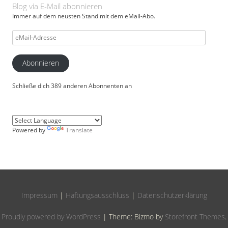
Blog via E-Mail abonnieren
Immer auf dem neusten Stand mit dem eMail-Abo.
eMail-
Adresse
Abonnieren
Schließe dich 389 anderen Abonnenten an
Powered by
Translate
Impressum
|
Haftungsausschluss
|
Datenschutzerklärung
Proudly powered by WordPress
|
Theme: Bizmo by
Storefront Themes
.