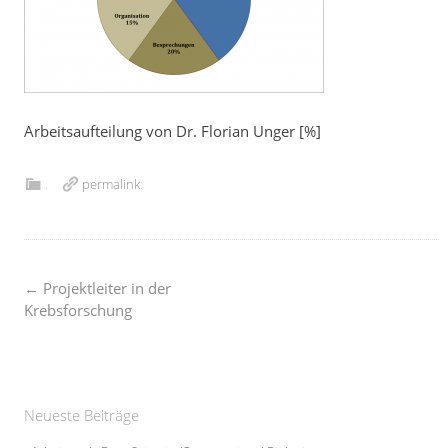
Arbeitsaufteilung von Dr. Florian Unger [%]
.
permalink
.
Post
←
Projektleiter in der
Krebsforschung
navigation
Neueste Beiträge