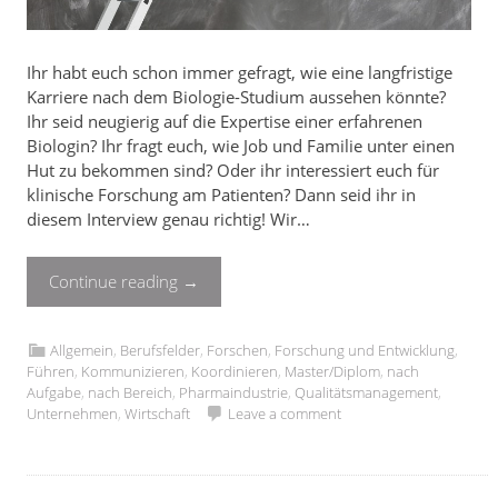
Ihr habt euch schon immer gefragt, wie eine langfristige
Karriere nach dem Biologie-Studium aussehen könnte?
Ihr seid neugierig auf die Expertise einer erfahrenen
Biologin? Ihr fragt euch, wie Job und Familie unter einen
Hut zu bekommen sind? Oder ihr interessiert euch für
klinische Forschung am Patienten? Dann seid ihr in
diesem Interview genau richtig! Wir…
Continue reading
→
Allgemein
,
Berufsfelder
,
Forschen
,
Forschung und Entwicklung
,
Führen
,
Kommunizieren
,
Koordinieren
,
Master/Diplom
,
nach
Aufgabe
,
nach Bereich
,
Pharmaindustrie
,
Qualitätsmanagement
,
Unternehmen
,
Wirtschaft
Leave a comment