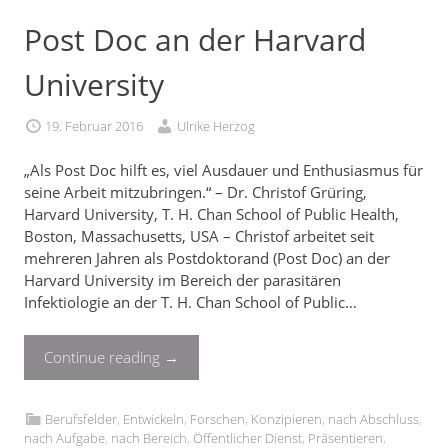
Post Doc an der Harvard
University
19. Februar 2016
Ulrike Herzog
„Als Post Doc hilft es, viel Ausdauer und Enthusiasmus für
seine Arbeit mitzubringen.“ – Dr. Christof Grüring,
Harvard University, T. H. Chan School of Public Health,
Boston, Massachusetts, USA – Christof arbeitet seit
mehreren Jahren als Postdoktorand (Post Doc) an der
Harvard University im Bereich der parasitären
Infektiologie an der T. H. Chan School of Public…
Continue reading
→
Berufsfelder
,
Entwickeln
,
Forschen
,
Konzipieren
,
nach Abschluss
,
nach Aufgabe
,
nach Bereich
,
Öffentlicher Dienst
,
Präsentieren
,