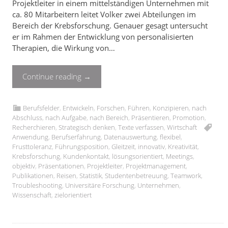
Projektleiter in einem mittelständigen Unternehmen mit
ca. 80 Mitarbeitern leitet Volker zwei Abteilungen im
Bereich der Krebsforschung. Genauer gesagt untersucht
er im Rahmen der Entwicklung von personalisierten
Therapien, die Wirkung von…
Continue reading
→
Berufsfelder
,
Entwickeln
,
Forschen
,
Führen
,
Konzipieren
,
nach
Abschluss
,
nach Aufgabe
,
nach Bereich
,
Präsentieren
,
Promotion
,
Recherchieren
,
Strategisch denken
,
Texte verfassen
,
Wirtschaft
Anwendung
,
Berufserfahrung
,
Datenauswertung
,
flexibel
,
Frusttoleranz
,
Führungsposition
,
Gleitzeit
,
innovativ
,
Kreativität
,
Krebsforschung
,
Kundenkontakt
,
lösungsorientiert
,
Meetings
,
objektiv
,
Präsentationen
,
Projektleiter
,
Projektmanagement
,
Publikationen
,
Reisen
,
Statistik
,
Studentenbetreuung
,
Teamwork
,
Troubleshooting
,
Universitäre Forschung
,
Unternehmen
,
Wissenschaft
,
zielorientiert