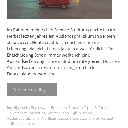
Im Rahmen meines Life Science-Studiums durfte ich im
Herbst letzten Jahres ein Auslandspraktikum in Serbien
absolvieren. Heute erzähle ich euch von meiner
Erfahrung, vielleicht ist das ja auch etwas für dich? Die
Entscheidung Schon immer wollte ich eine
Auslandserfahrung in mein Studium integrieren. Doch ein
Auslandssemester war mir zu lange, da ich in
Deutschland persönliche…
Continue reading
→
Allgemein
,
Berufswahl
,
Forschen
,
Studium
,
Tipps & Tricks
,
Universitäre Forschung
,
Weiterbilden
Ausland
,
Auslandspraktikum
,
Praktikum
,
Stipendium
,
Studium
,
Universität
Leave a comment