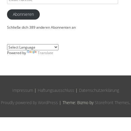
Adresse
Abonnieren
Schließe dich 389 anderen Abonnenten an
Powered by
Translate
Impressum
|
Haftungsausschluss
|
Datenschutzerklärung
Proudly powered by WordPress
|
Theme: Bizmo by
Storefront Themes
.