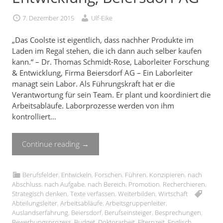
7. Dezember 2015
Ulf-Eike
„Das Coolste ist eigentlich, dass nachher Produkte im
Laden im Regal stehen, die ich dann auch selber kaufen
kann.“ – Dr. Thomas Schmidt-Rose, Laborleiter Forschung
& Entwicklung, Firma Beiersdorf AG – Ein Laborleiter
managt sein Labor. Als Führungskraft hat er die
Verantwortung für sein Team. Er plant und koordiniert die
Arbeitsabläufe. Laborprozesse werden von ihm
kontrolliert…
Continue reading
→
Berufsfelder
,
Entwickeln
,
Forschen
,
Führen
,
Konzipieren
,
nach
Abschluss
,
nach Aufgabe
,
nach Bereich
,
Promotion
,
Recherchieren
,
Strategisch denken
,
Texte verfassen
,
Weiterbilden
,
Wirtschaft
Abteilungsleiter
,
Arbeitsabläufe
,
Arbeitsgruppenleiter
,
Auslandserfahrung
,
Beiersdorf
,
Berufseinsteiger
,
Besprechungen
,
Bewerbungsprozess
,
Budget
,
Doktorarbeit
,
Elternzeit
,
Englisch
,