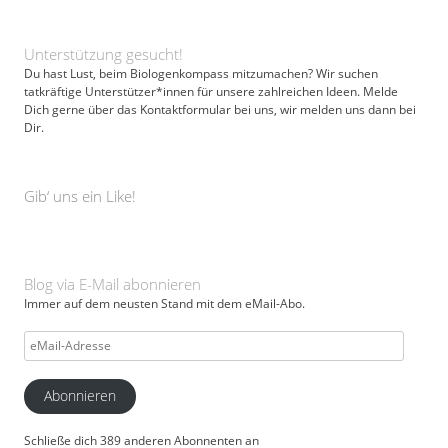
Unterstützung gesucht!
Du hast Lust, beim Biologenkompass mitzumachen? Wir suchen
tatkräftige Unterstützer*innen für unsere zahlreichen Ideen. Melde
Dich gerne über das Kontaktformular bei uns, wir melden uns dann bei
Dir.
Gib‘ uns ein Like!
Blog via E-Mail abonnieren
Immer auf dem neusten Stand mit dem eMail-Abo.
eMail-
Adresse
Abonnieren
Schließe dich 389 anderen Abonnenten an