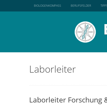
SKIP
BIOLOGENKOMPASS
BERUFSFELDER
TIPP
TO
CONTENT
Laborleiter
Laborleiter Forschung 