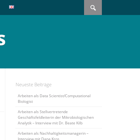
Search
for:
s
Neueste Beiträge
Arbeiten als Data Scientist/Computational
Biologist
Arbeiten als Stellvertretende
Geschäftsfeldleiterin der Mikrobiologischen
Analytik – Interview mit Dr. Beate Kilb
Arbeiten als Nachhaltigkeitsmanagerin –
Interview mit Dana Kros