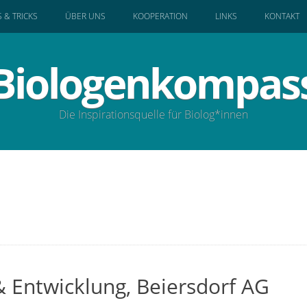
S & TRICKS
ÜBER UNS
KOOPERATION
LINKS
KONTAKT
Biologenkompas
Die Inspirationsquelle für Biolog*innen
& Entwicklung, Beiersdorf AG