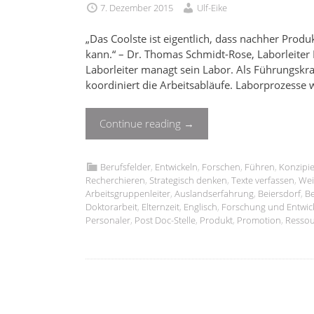
7. Dezember 2015
Ulf-Eike
„Das Coolste ist eigentlich, dass nachher Prod
kann.“ – Dr. Thomas Schmidt-Rose, Laborleiter
Laborleiter managt sein Labor. Als Führungskra
koordiniert die Arbeitsabläufe. Laborprozesse
Continue reading
→
Berufsfelder
,
Entwickeln
,
Forschen
,
Führen
,
Konzipi
Recherchieren
,
Strategisch denken
,
Texte verfassen
,
Wei
Arbeitsgruppenleiter
,
Auslandserfahrung
,
Beiersdorf
,
Be
Doktorarbeit
,
Elternzeit
,
Englisch
,
Forschung und Entwic
Personaler
,
Post Doc-Stelle
,
Produkt
,
Promotion
,
Resso