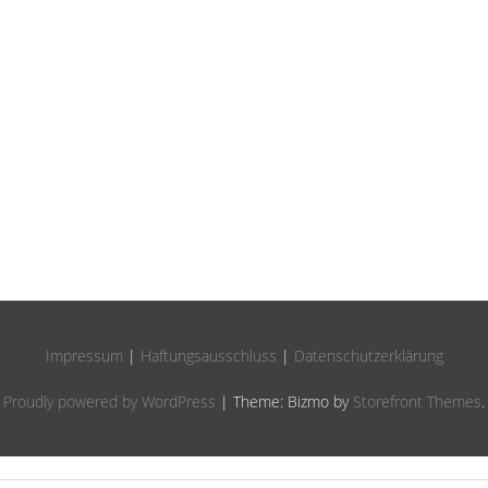
Impressum
|
Haftungsausschluss
|
Datenschutzerklärung
Proudly powered by WordPress
|
Theme: Bizmo by
Storefront Themes
.