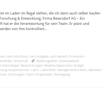
ukte im Laden im Regal stehen, die ich dann auch selber kaufen
 Forschung & Entwicklung, Firma Beiersdorf AG – Ein
ft hat er die Verantwortung für sein Team. Er plant und
 werden von ihm kontrolliert…
eren
,
nach Abschluss
,
nach Aufgabe
,
nach Bereich
,
Promotion
,
terbilden
,
Wirtschaft
Abteilungsleiter
,
Arbeitsabläufe
,
rufseinsteiger
,
Besprechungen
,
Bewerbungsprozess
,
Budget
,
klung
,
Kooperationen
,
Labor
,
Laborleiter
,
Managementfunktion
,
Netzwerk
,
urcen
,
Schulungen
,
Team
,
Vorgesetzter
,
Werdegang