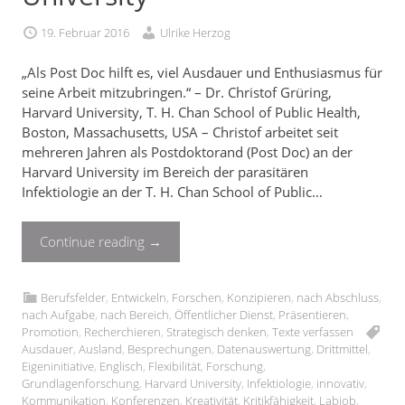
19. Februar 2016
Ulrike Herzog
„Als Post Doc hilft es, viel Ausdauer und Enthusiasmus für
seine Arbeit mitzubringen.“ – Dr. Christof Grüring,
Harvard University, T. H. Chan School of Public Health,
Boston, Massachusetts, USA – Christof arbeitet seit
mehreren Jahren als Postdoktorand (Post Doc) an der
Harvard University im Bereich der parasitären
Infektiologie an der T. H. Chan School of Public…
Continue reading
→
Berufsfelder
,
Entwickeln
,
Forschen
,
Konzipieren
,
nach Abschluss
,
nach Aufgabe
,
nach Bereich
,
Öffentlicher Dienst
,
Präsentieren
,
Promotion
,
Recherchieren
,
Strategisch denken
,
Texte verfassen
Ausdauer
,
Ausland
,
Besprechungen
,
Datenauswertung
,
Drittmittel
,
Eigeninitiative
,
Englisch
,
Flexibilität
,
Forschung
,
Grundlagenforschung
,
Harvard University
,
Infektiologie
,
innovativ
,
Kommunikation
,
Konferenzen
,
Kreativität
,
Kritikfähigkeit
,
Labjob
,