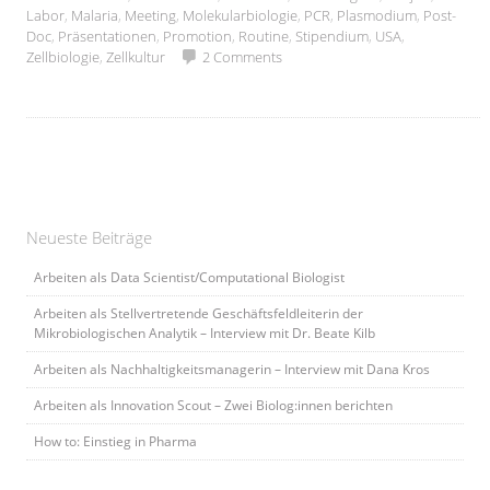
Labor
,
Malaria
,
Meeting
,
Molekularbiologie
,
PCR
,
Plasmodium
,
Post-
Doc
,
Präsentationen
,
Promotion
,
Routine
,
Stipendium
,
USA
,
Zellbiologie
,
Zellkultur
2 Comments
Neueste Beiträge
Arbeiten als Data Scientist/Computational Biologist
Arbeiten als Stellvertretende Geschäftsfeldleiterin der
Mikrobiologischen Analytik – Interview mit Dr. Beate Kilb
Arbeiten als Nachhaltigkeitsmanagerin – Interview mit Dana Kros
Arbeiten als Innovation Scout – Zwei Biolog:innen berichten
How to: Einstieg in Pharma