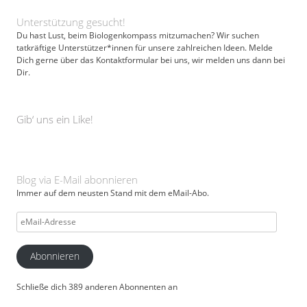
Unterstützung gesucht!
Du hast Lust, beim Biologenkompass mitzumachen? Wir suchen
tatkräftige Unterstützer*innen für unsere zahlreichen Ideen. Melde
Dich gerne über das Kontaktformular bei uns, wir melden uns dann bei
Dir.
Gib‘ uns ein Like!
Blog via E-Mail abonnieren
Immer auf dem neusten Stand mit dem eMail-Abo.
eMail-
Adresse
Abonnieren
Schließe dich 389 anderen Abonnenten an