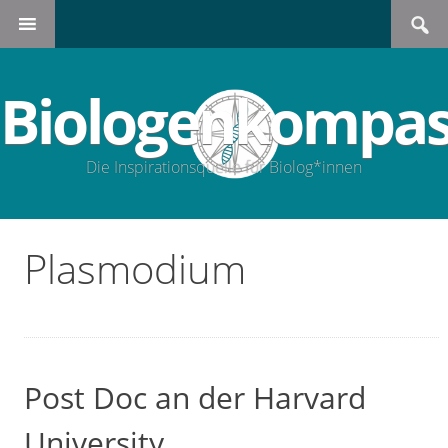
Search
SKIP
for:
TO
CONTENT
Biologenkompas
Die Inspirationsquelle für Biolog*innen
Plasmodium
Post Doc an der Harvard
University