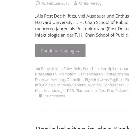
19. Februar 2016
Ulrike Herzog
„Als Post Doc hilft es, viel Ausdauer und Enthus
Harvard University, T. H. Chan School of Public
mehreren Jahren als Postdoktorand (Post Doc) a
Infektiologie an der T. H. Chan School of Publi
Continue reading
→
Berufsfelder
,
Entwickeln
,
Forschen
,
Konzipieren
,
nac
Präsentieren
,
Promotion
,
Recherchieren
,
Strategisch d
Datenauswertung
,
Drittmittel
,
Eigeninitiative
,
Englisch
,
Fl
Infektiologie
,
innovativ
,
Kommunikation
,
Konferenzen
,
K
Molekularbiologie
,
PCR
,
Plasmodium
,
Post-Doc
,
Präsent
2 Comments