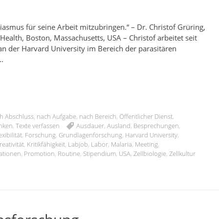
iasmus für seine Arbeit mitzubringen.“ – Dr. Christof Grüring,
 Health, Boston, Massachusetts, USA – Christof arbeitet seit
n der Harvard University im Bereich der parasitären
c…
h Abschluss
,
nach Aufgabe
,
nach Bereich
,
Öffentlicher Dienst
,
enken
,
Texte verfassen
Ausdauer
,
Ausland
,
Besprechungen
,
exibilität
,
Forschung
,
Grundlagenforschung
,
Harvard University
,
reativität
,
Kritikfähigkeit
,
Labjob
,
Labor
,
Malaria
,
Meeting
,
ationen
,
Promotion
,
Routine
,
Stipendium
,
USA
,
Zellbiologie
,
Zellkultur