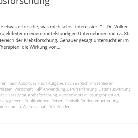
ebsforschung
e etwas erforsche, was mich selbst interessiert.“ – Dr. Volker
 Projektleiter in einem mittelständigen Unternehmen mit ca. 80
 Bereich der Krebsforschung. Genauer gesagt untersucht er im
Therapien, die Wirkung von…
eren
,
nach Abschluss
,
nach Aufgabe
,
nach Bereich
,
Präsentieren
,
rfassen
,
Wirtschaft
Anwendung
,
Berufserfahrung
,
Datenauswertung
,
ativ
,
Kreativität
,
Krebsforschung
,
Kundenkontakt
,
lösungsorientiert
,
tmanagement
,
Publikationen
,
Reisen
,
Statistik
,
Studentenbetreuung
,
nternehmen
,
Wissenschaft
,
zielorientiert