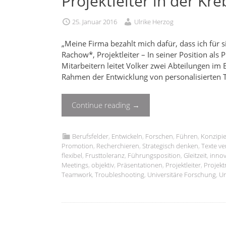
Projektleiter in der Kr
25. Januar 2016
Ulrike Herzog
„Meine Firma bezahlt mich dafür, dass ich für si
Rachow*, Projektleiter – In seiner Position als
Mitarbeitern leitet Volker zwei Abteilungen im
Rahmen der Entwicklung von personalisierten 
Continue reading
→
Berufsfelder
,
Entwickeln
,
Forschen
,
Führen
,
Konzipi
Promotion
,
Recherchieren
,
Strategisch denken
,
Texte ve
flexibel
,
Frusttoleranz
,
Führungsposition
,
Gleitzeit
,
innov
Meetings
,
objektiv
,
Präsentationen
,
Projektleiter
,
Projek
Teamwork
,
Troubleshooting
,
Universitäre Forschung
,
U