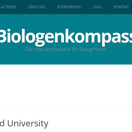
S & TRICKS
ÜBER UNS
KOOPERATION
LINKS
KONTAKT
Biologenkompas
Die Inspirationsquelle für Biolog*innen
d University