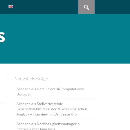
Search
for:
s
Neueste Beiträge
Arbeiten als Data Scientist/Computational
Biologist
Arbeiten als Stellvertretende
Geschäftsfeldleiterin der Mikrobiologischen
Analytik – Interview mit Dr. Beate Kilb
Arbeiten als Nachhaltigkeitsmanagerin –
Interview mit Dana Kros