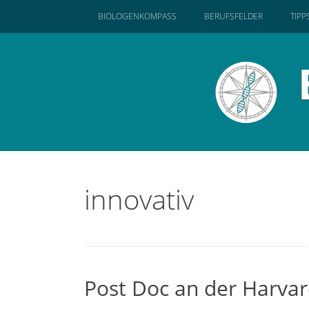
SKIP
BIOLOGENKOMPASS
BERUFSFELDER
TIPP
TO
CONTENT
innovativ
Post Doc an der Harvar