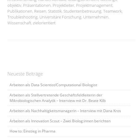
objektiv
,
Präsentationen
,
Projektleiter
,
Projektmanagement
,
Publikationen
,
Reisen
,
Statistik
,
Studentenbetreuung
,
Teamwork
,
Troubleshooting
,
Universitäre Forschung
,
Unternehmen
,
Wissenschaft
,
zielorientiert
Neueste Beiträge
Arbeiten als Data Scientist/Computational Biologist
Arbeiten als Stellvertretende Geschäftsfeldleiterin der
Mikrobiologischen Analytik – Interview mit Dr. Beate Kilb
Arbeiten als Nachhaltigkeitsmanagerin – Interview mit Dana Kros
Arbeiten als Innovation Scout – Zwei Biolog:innen berichten
How to: Einstieg in Pharma