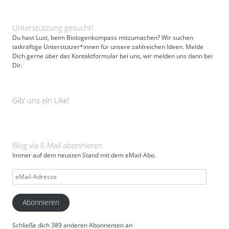
Unterstützung gesucht!
Du hast Lust, beim Biologenkompass mitzumachen? Wir suchen
tatkräftige Unterstützer*innen für unsere zahlreichen Ideen. Melde
Dich gerne über das Kontaktformular bei uns, wir melden uns dann bei
Dir.
Gib‘ uns ein Like!
Blog via E-Mail abonnieren
Immer auf dem neusten Stand mit dem eMail-Abo.
eMail-
Adresse
Abonnieren
Schließe dich 389 anderen Abonnenten an