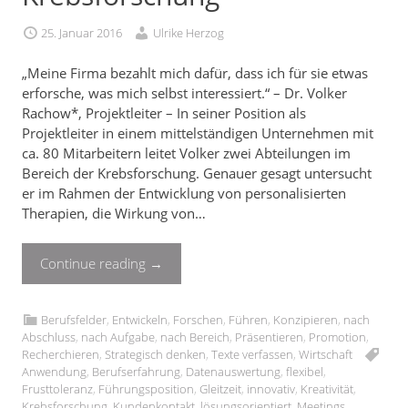
25. Januar 2016
Ulrike Herzog
„Meine Firma bezahlt mich dafür, dass ich für sie etwas
erforsche, was mich selbst interessiert.“ – Dr. Volker
Rachow*, Projektleiter – In seiner Position als
Projektleiter in einem mittelständigen Unternehmen mit
ca. 80 Mitarbeitern leitet Volker zwei Abteilungen im
Bereich der Krebsforschung. Genauer gesagt untersucht
er im Rahmen der Entwicklung von personalisierten
Therapien, die Wirkung von…
Continue reading
→
Berufsfelder
,
Entwickeln
,
Forschen
,
Führen
,
Konzipieren
,
nach
Abschluss
,
nach Aufgabe
,
nach Bereich
,
Präsentieren
,
Promotion
,
Recherchieren
,
Strategisch denken
,
Texte verfassen
,
Wirtschaft
Anwendung
,
Berufserfahrung
,
Datenauswertung
,
flexibel
,
Frusttoleranz
,
Führungsposition
,
Gleitzeit
,
innovativ
,
Kreativität
,
Krebsforschung
,
Kundenkontakt
,
lösungsorientiert
,
Meetings
,