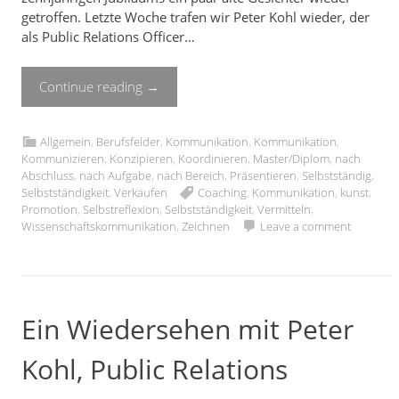
getroffen. Letzte Woche trafen wir Peter Kohl wieder, der
als Public Relations Officer…
Continue reading
→
Allgemein
,
Berufsfelder
,
Kommunikation
,
Kommunikation
,
Kommunizieren
,
Konzipieren
,
Koordinieren
,
Master/Diplom
,
nach
Abschluss
,
nach Aufgabe
,
nach Bereich
,
Präsentieren
,
Selbstständig
,
Selbstständigkeit
,
Verkaufen
Coaching
,
Kommunikation
,
kunst
,
Promotion
,
Selbstreflexion
,
Selbstständigkeit
,
Vermitteln
,
Wissenschaftskommunikation
,
Zeichnen
Leave a comment
Ein Wiedersehen mit Peter
Kohl, Public Relations