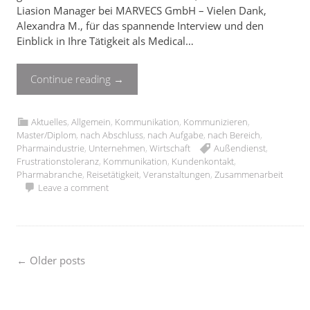
Liasion Manager bei MARVECS GmbH – Vielen Dank,
Alexandra M., für das spannende Interview und den
Einblick in Ihre Tätigkeit als Medical…
Continue reading
→
Aktuelles
,
Allgemein
,
Kommunikation
,
Kommunizieren
,
Master/Diplom
,
nach Abschluss
,
nach Aufgabe
,
nach Bereich
,
Pharmaindustrie
,
Unternehmen
,
Wirtschaft
Außendienst
,
Frustrationstoleranz
,
Kommunikation
,
Kundenkontakt
,
Pharmabranche
,
Reisetätigkeit
,
Veranstaltungen
,
Zusammenarbeit
Leave a comment
Posts
←
Older posts
navigation