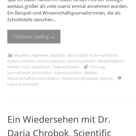
weitaus größer als viele zuerst einmal annehmen würden.
Ein Beispiel sind Wissenschaftsjournalist:innen, die als
Schnittstelle zwischen…
Continue reading
→
Aktuelles
,
Allgemein
,
Bachelor
,
Berufswahl
,
Kommunikation
,
Kommunikation
,
Kommunikation
,
Kommunizieren
,
Master/Diplom
,
Medien
,
nach Abschluss
,
Texte verfassen
Führung
,
Journalismus
,
Journalistin
,
Kommunikation
,
Medien
,
Wissenschaftskommunikation
,
Wissenschaftspolitik
,
Zeitung
Leave a comment
Ein Wiedersehen mit Dr.
Daria Chrobok, Scientific