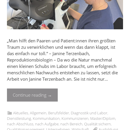
„Man hilft den Paaren und Patient:innen ihren größten
Traum zu verwirklichen und wenn das dann klappt, ist
das einfach nur toll.“ – Janine Terzenbach,
Reproduktionsbiologin – Da wo die Natur manchmal
einen kleinen Schubs im Labor braucht, um erfolgreich
menschlichen Nachwuchs entstehen zu lassen, setzt die
Arbeit von Janine Terzenbach an. Sie ist nicht nur…
Continue reading
→
Aktuelles
,
Allgemein
,
Berufsfelder
,
Diagnostik und Labor
,
Dienstleistung
,
Kommunikation
,
Kommunizieren
,
Master/Diplom
,
nach Abschluss
,
nach Aufgabe
,
nach Bereich
,
Qualität sichern
,
Qualitätsmanagement
,
Unternehmen
,
Wirtschaft
Ausbildung
,