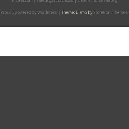
Impressum
|
Haftungsausschluss
|
Datenschutzerklärung
Proudly powered by WordPress
|
Theme: Bizmo by
Storefront Themes
.