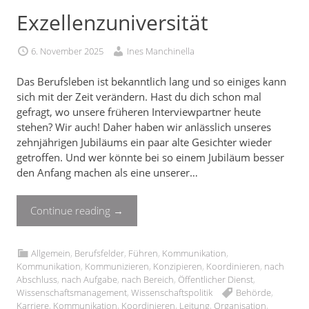
Exzellenzuniversität
6. November 2025
Ines Manchinella
Das Berufsleben ist bekanntlich lang und so einiges kann
sich mit der Zeit verändern. Hast du dich schon mal
gefragt, wo unsere früheren Interviewpartner heute
stehen? Wir auch! Daher haben wir anlässlich unseres
zehnjährigen Jubiläums ein paar alte Gesichter wieder
getroffen. Und wer könnte bei so einem Jubiläum besser
den Anfang machen als eine unserer…
Continue reading
→
Allgemein
,
Berufsfelder
,
Führen
,
Kommunikation
,
Kommunikation
,
Kommunizieren
,
Konzipieren
,
Koordinieren
,
nach
Abschluss
,
nach Aufgabe
,
nach Bereich
,
Öffentlicher Dienst
,
Wissenschaftsmanagement
,
Wissenschaftspolitik
Behörde
,
Karriere
,
Kommunikation
,
Koordinieren
,
Leitung
,
Organisation
,