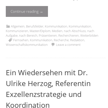
Continue reading
→
Allgemein
,
Berufsfelder
,
Kommunikation
,
Kommunikation
,
Kommunizieren
,
Master/Diplom
,
Medien
,
nach Abschluss
,
nach
Aufgabe
,
nach Bereich
,
Präsentieren
,
Recherchieren
,
Weiterbilden
Fernsehen
,
Kommunikation
,
Recherche
,
Redaktion
,
Wissenschaftskommunikation
Leave a comment
Ein Wiedersehen mit Dr.
Ulrike Herzog, Referentin
Exzellenzstrategie und
Koordination