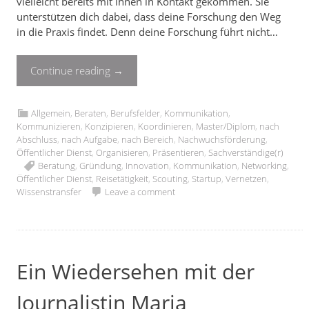
vielleicht bereits mit ihnen in Kontakt gekommen. Sie
unterstützen dich dabei, dass deine Forschung den Weg
in die Praxis findet. Denn deine Forschung führt nicht…
Continue reading
→
Allgemein
,
Beraten
,
Berufsfelder
,
Kommunikation
,
Kommunizieren
,
Konzipieren
,
Koordinieren
,
Master/Diplom
,
nach
Abschluss
,
nach Aufgabe
,
nach Bereich
,
Nachwuchsförderung
,
Öffentlicher Dienst
,
Organisieren
,
Präsentieren
,
Sachverständige(r)
Beratung
,
Gründung
,
Innovation
,
Kommunikation
,
Networking
,
Öffentlicher Dienst
,
Reisetätigkeit
,
Scouting
,
Startup
,
Vernetzen
,
Wissenstransfer
Leave a comment
Ein Wiedersehen mit der
Journalistin Maria