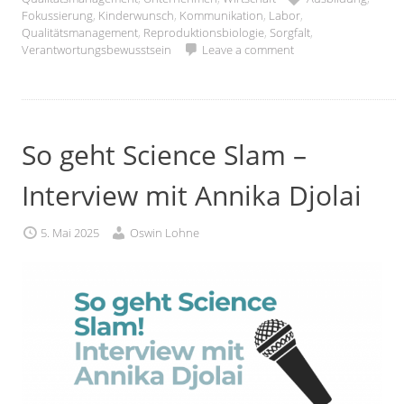
Fokussierung
,
Kinderwunsch
,
Kommunikation
,
Labor
,
Qualitätsmanagement
,
Reproduktionsbiologie
,
Sorgfalt
,
Verantwortungsbewusstsein
Leave a comment
So geht Science Slam –
Interview mit Annika Djolai
5. Mai 2025
Oswin Lohne