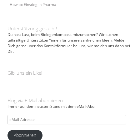
How to: Einstieg in Pharma
Unterstützung gesucht!
Du hast Lust, beim Biologenkompass mitzumachen? Wir suchen
tatkräftige Unterstützer*innen für unsere zahlreichen Ideen. Melde
Dich gerne über das Kontaktformular bei uns, wir melden uns dann bei
Dir.
Gib‘ uns ein Like!
Blog via E-Mail abonnieren
Immer auf dem neusten Stand mit dem eMail-Abo.
eMail-
Adresse
Abonnieren