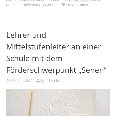
Promotion
,
Referentin
,
Universität
Leave a comment
Lehrer und
Mittelstufenleiter an einer
Schule mit dem
Förderschwerpunkt „Sehen“
13. März 2022
Lynell Andruck