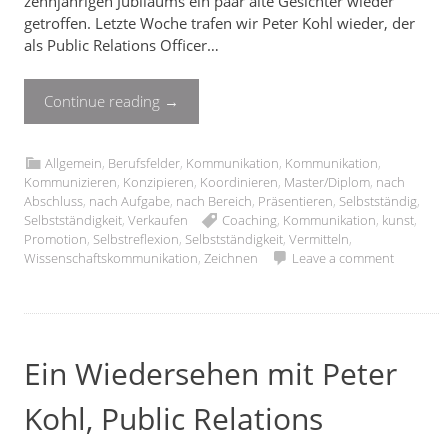
zehnjährigen Jubiläums ein paar alte Gesichter wieder
getroffen. Letzte Woche trafen wir Peter Kohl wieder, der
als Public Relations Officer…
Continue reading
→
Allgemein
,
Berufsfelder
,
Kommunikation
,
Kommunikation
,
Kommunizieren
,
Konzipieren
,
Koordinieren
,
Master/Diplom
,
nach
Abschluss
,
nach Aufgabe
,
nach Bereich
,
Präsentieren
,
Selbstständig
,
Selbstständigkeit
,
Verkaufen
Coaching
,
Kommunikation
,
kunst
,
Promotion
,
Selbstreflexion
,
Selbstständigkeit
,
Vermitteln
,
Wissenschaftskommunikation
,
Zeichnen
Leave a comment
Ein Wiedersehen mit Peter
Kohl, Public Relations