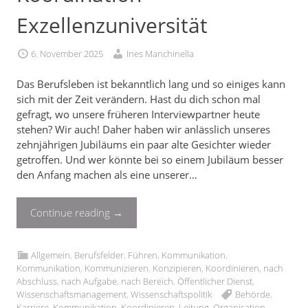
Exzellenzuniversität
6. November 2025
Ines Manchinella
Das Berufsleben ist bekanntlich lang und so einiges kann
sich mit der Zeit verändern. Hast du dich schon mal
gefragt, wo unsere früheren Interviewpartner heute
stehen? Wir auch! Daher haben wir anlässlich unseres
zehnjährigen Jubiläums ein paar alte Gesichter wieder
getroffen. Und wer könnte bei so einem Jubiläum besser
den Anfang machen als eine unserer…
Continue reading
→
Allgemein
,
Berufsfelder
,
Führen
,
Kommunikation
,
Kommunikation
,
Kommunizieren
,
Konzipieren
,
Koordinieren
,
nach
Abschluss
,
nach Aufgabe
,
nach Bereich
,
Öffentlicher Dienst
,
Wissenschaftsmanagement
,
Wissenschaftspolitik
Behörde
,
Karriere
,
Kommunikation
,
Koordinieren
,
Leitung
,
Organisation
,