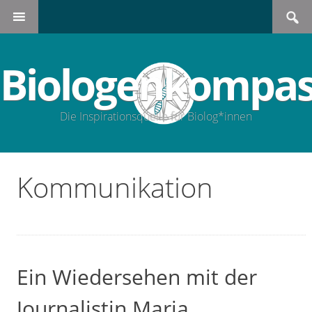
Search
SKIP
for:
TO
CONTENT
Biologenkompas
Die Inspirationsquelle für Biolog*innen
Kommunikation
Ein Wiedersehen mit der
Journalistin Maria