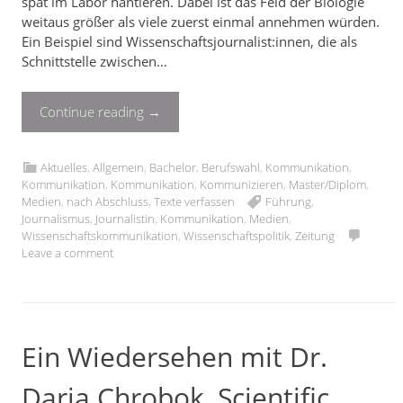
spät im Labor hantieren. Dabei ist das Feld der Biologie
weitaus größer als viele zuerst einmal annehmen würden.
Ein Beispiel sind Wissenschaftsjournalist:innen, die als
Schnittstelle zwischen…
Continue reading
→
Aktuelles
,
Allgemein
,
Bachelor
,
Berufswahl
,
Kommunikation
,
Kommunikation
,
Kommunikation
,
Kommunizieren
,
Master/Diplom
,
Medien
,
nach Abschluss
,
Texte verfassen
Führung
,
Journalismus
,
Journalistin
,
Kommunikation
,
Medien
,
Wissenschaftskommunikation
,
Wissenschaftspolitik
,
Zeitung
Leave a comment
Ein Wiedersehen mit Dr.
Daria Chrobok, Scientific