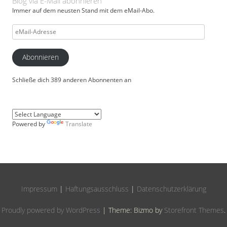
Blog via E-Mail abonnieren
Immer auf dem neusten Stand mit dem eMail-Abo.
eMail-
Adresse
Abonnieren
Schließe dich 389 anderen Abonnenten an
Powered by
Translate
Impressum
|
Haftungsausschluss
|
Datenschutzerklärung
Proudly powered by WordPress
|
Theme: Bizmo by
Storefront Themes
.