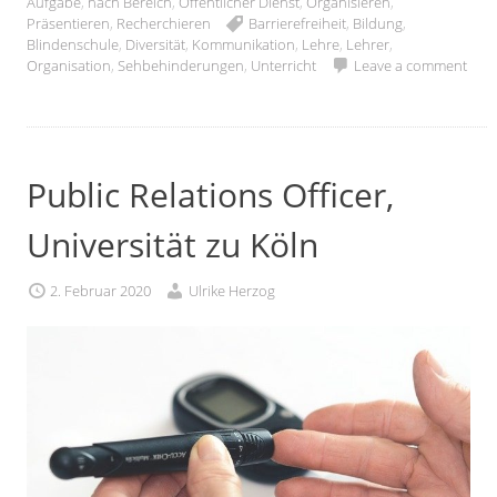
Aufgabe
,
nach Bereich
,
Öffentlicher Dienst
,
Organisieren
,
Präsentieren
,
Recherchieren
Barrierefreiheit
,
Bildung
,
Blindenschule
,
Diversität
,
Kommunikation
,
Lehre
,
Lehrer
,
Organisation
,
Sehbehinderungen
,
Unterricht
Leave a comment
Public Relations Officer,
Universität zu Köln
2. Februar 2020
Ulrike Herzog