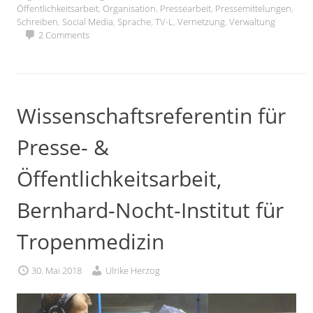
Öffentlichkeitsarbeit
,
Organisation
,
Pressearbeit
,
Pressemittelungen
,
Schreiben
,
Social Media
,
Sprache
,
TV-L
,
Vernetzung
,
Verwaltung
2 Comments
Wissenschaftsreferentin für
Presse- &
Öffentlichkeitsarbeit,
Bernhard-Nocht-Institut für
Tropenmedizin
30. Mai 2018
Ulrike Herzog