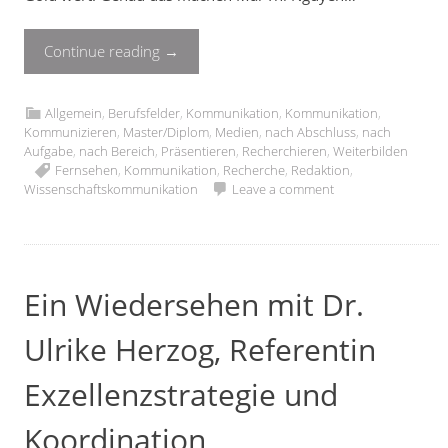
Continue reading
→
Allgemein
,
Berufsfelder
,
Kommunikation
,
Kommunikation
,
Kommunizieren
,
Master/Diplom
,
Medien
,
nach Abschluss
,
nach
Aufgabe
,
nach Bereich
,
Präsentieren
,
Recherchieren
,
Weiterbilden
Fernsehen
,
Kommunikation
,
Recherche
,
Redaktion
,
Wissenschaftskommunikation
Leave a comment
Ein Wiedersehen mit Dr.
Ulrike Herzog, Referentin
Exzellenzstrategie und
Koordination