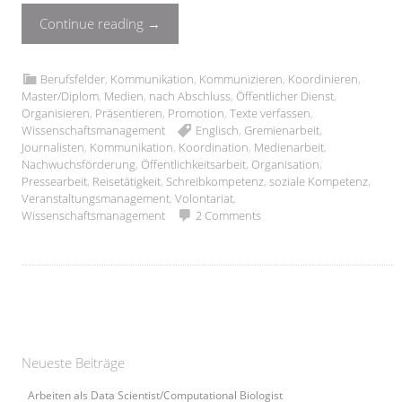
Continue reading
→
Berufsfelder
,
Kommunikation
,
Kommunizieren
,
Koordinieren
,
Master/Diplom
,
Medien
,
nach Abschluss
,
Öffentlicher Dienst
,
Organisieren
,
Präsentieren
,
Promotion
,
Texte verfassen
,
Wissenschaftsmanagement
Englisch
,
Gremienarbeit
,
Journalisten
,
Kommunikation
,
Koordination
,
Medienarbeit
,
Nachwuchsförderung
,
Öffentlichkeitsarbeit
,
Organisation
,
Pressearbeit
,
Reisetätigkeit
,
Schreibkompetenz
,
soziale Kompetenz
,
Veranstaltungsmanagement
,
Volontariat
,
Wissenschaftsmanagement
2 Comments
Neueste Beiträge
Arbeiten als Data Scientist/Computational Biologist