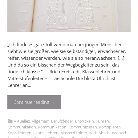
„Ich finde es ganz toll wenn man bei jungen Menschen
sieht wie sie größer, wie sie selbständiger, erwachsener,
reifer, wissender werden, wie sie so heranwachsen. […]
Und da so ein bisschen der Wegbegleiter zu sein, das
finde ich klasse.“ – Ulrich Freistedt, Klassenlehrer und
Mittelstufenleiter – Die Schule Die blista Ulrich ist
Lehrer an…
Continue reading
→
Aktuelles
,
Allgemein
,
Berufsfelder
,
Entwickeln
,
Führen
,
Kommunikation
,
Kommunikation
,
Kommunizieren
,
Konzipieren
,
Koordinieren
,
Lehre
,
Lehren
,
Master/Diplom
,
nach Abschluss
,
nach