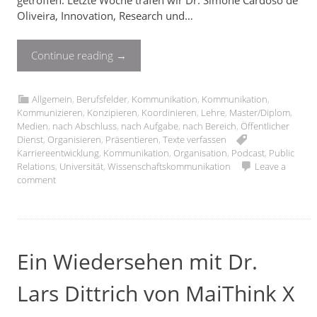
getroffen. Letzte Woche trafen wir Dr. Simone Cardoso de
Oliveira, Innovation, Research und…
Continue reading
→
Allgemein
,
Berufsfelder
,
Kommunikation
,
Kommunikation
,
Kommunizieren
,
Konzipieren
,
Koordinieren
,
Lehre
,
Master/Diplom
,
Medien
,
nach Abschluss
,
nach Aufgabe
,
nach Bereich
,
Öffentlicher
Dienst
,
Organisieren
,
Präsentieren
,
Texte verfassen
Karriereentwicklung
,
Kommunikation
,
Organisation
,
Podcast
,
Public
Relations
,
Universität
,
Wissenschaftskommunikation
Leave a
comment
Ein Wiedersehen mit Dr.
Lars Dittrich von MaiThink X