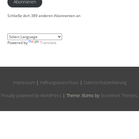
Abonnieren
Schließe dich 389 anderen Abonnenten an
Powered by
Translate
Impressum
|
Haftungsausschluss
|
Datenschutzerklärung
Proudly powered by WordPress
|
Theme: Bizmo by
Storefront Themes
.