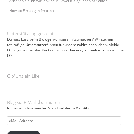
Arbeiten als Innovation Scout – Zwei Biolog:innen berichten
How to: Einstieg in Pharma
Unterstützung gesucht!
Du hast Lust, beim Biologenkompass mitzumachen? Wir suchen
tatkräftige Unterstützer*innen für unsere zahlreichen Ideen. Melde
Dich gerne über das Kontaktformular bei uns, wir melden uns dann bei
Dir.
Gib‘ uns ein Like!
Blog via E-Mail abonnieren
Immer auf dem neusten Stand mit dem eMail-Abo.
eMail-
Adresse