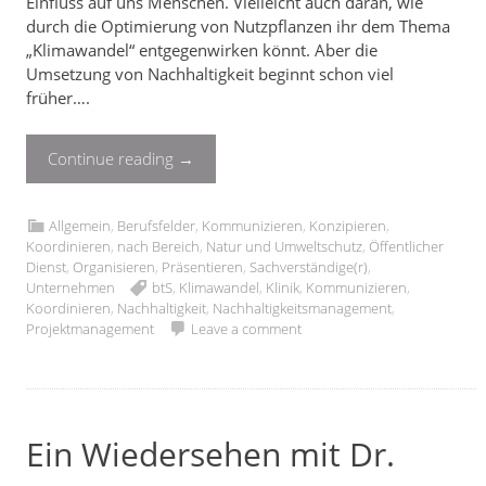
Einfluss auf uns Menschen. Vielleicht auch daran, wie
durch die Optimierung von Nutzpflanzen ihr dem Thema
„Klimawandel“ entgegenwirken könnt. Aber die
Umsetzung von Nachhaltigkeit beginnt schon viel
früher….
Continue reading
→
Allgemein
,
Berufsfelder
,
Kommunizieren
,
Konzipieren
,
Koordinieren
,
nach Bereich
,
Natur und Umweltschutz
,
Öffentlicher
Dienst
,
Organisieren
,
Präsentieren
,
Sachverständige(r)
,
Unternehmen
btS
,
Klimawandel
,
Klinik
,
Kommunizieren
,
Koordinieren
,
Nachhaltigkeit
,
Nachhaltigkeitsmanagement
,
Projektmanagement
Leave a comment
Ein Wiedersehen mit Dr.