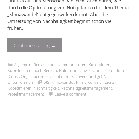
Einfluss auf uns Menschen. Vielleicht auch daran, wie
durch die Optimierung von Nutzpflanzen ihr dem Thema
„Klimawandel“ entgegenwirken könnt. Aber die
Umsetzung von Nachhaltigkeit beginnt schon viel
früher….
Continue reading
→
Allgemein
,
Berufsfelder
,
Kommunizieren
,
Konzipieren
,
Koordinieren
,
nach Bereich
,
Natur und Umweltschutz
,
Öffentlicher
Dienst
,
Organisieren
,
Präsentieren
,
Sachverständige(r)
,
Unternehmen
btS
,
Klimawandel
,
Klinik
,
Kommunizieren
,
Koordinieren
,
Nachhaltigkeit
,
Nachhaltigkeitsmanagement
,
Projektmanagement
Leave a comment