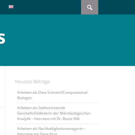
Search
for:
s
Neueste Beiträge
Arbeiten als Data Scientist/Computational
Biologist
Arbeiten als Stellvertretende
Geschäftsfeldleiterin der Mikrobiologischen
Analytik – Interview mit Dr. Beate Kilb
Arbeiten als Nachhaltigkeitsmanagerin –
Interview mit Dana Kros