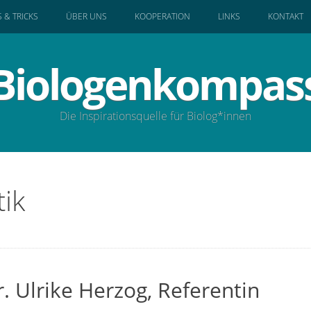
S & TRICKS
ÜBER UNS
KOOPERATION
LINKS
KONTAKT
Biologenkompas
Die Inspirationsquelle für Biolog*innen
ik
. Ulrike Herzog, Referentin