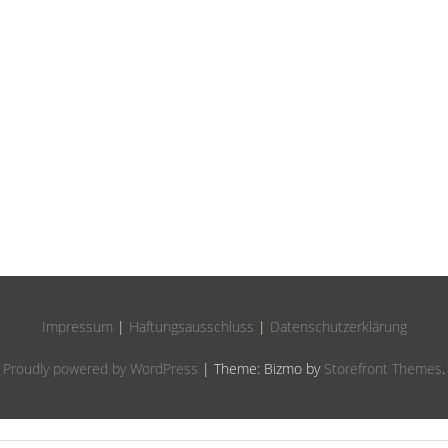
Impressum
|
Haftungsausschluss
|
Datenschutzerklärung
Proudly powered by WordPress
|
Theme: Bizmo by
Storefront Themes
.