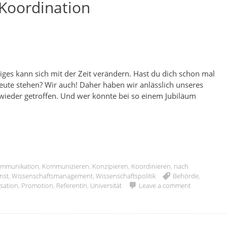
 Koordination
niges kann sich mit der Zeit verändern. Hast du dich schon mal
eute stehen? Wir auch! Daher haben wir anlässlich unseres
 wieder getroffen. Und wer könnte bei so einem Jubiläum
mmunikation
,
Kommunizieren
,
Konzipieren
,
Koordinieren
,
nach
nst
,
Wissenschaftsmanagement
,
Wissenschaftspolitik
Behörde
,
sation
,
Promotion
,
Referentin
,
Universität
Leave a comment