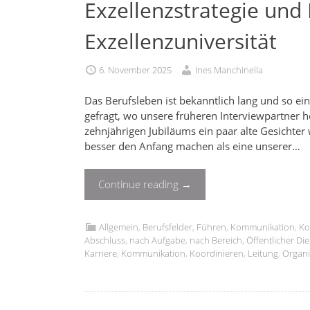
Exzellenzstrategie und
Exzellenzuniversität
6. November 2025
Ines Manchinella
Das Berufsleben ist bekanntlich lang und so ei
gefragt, wo unsere früheren Interviewpartner h
zehnjährigen Jubiläums ein paar alte Gesichter
besser den Anfang machen als eine unserer…
Continue reading
→
Allgemein
,
Berufsfelder
,
Führen
,
Kommunikation
,
Ko
Abschluss
,
nach Aufgabe
,
nach Bereich
,
Öffentlicher Die
Karriere
,
Kommunikation
,
Koordinieren
,
Leitung
,
Organi