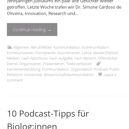
zehnjährigen Jubiläums ein paar alte Gesichter wieder
getroffen. Letzte Woche trafen wir Dr. Simone Cardoso de
Oliveira, Innovation, Research und…
Continue reading
→
Allgemein
,
Berufsfelder
,
Kommunikation
,
Kommunikation
,
Kommunizieren
,
Konzipieren
,
Koordinieren
,
Lehre
,
Master/Diplom
,
Medien
,
nach Abschluss
,
nach Aufgabe
,
nach Bereich
,
Öffentlicher
Dienst
,
Organisieren
,
Präsentieren
,
Texte verfassen
Karriereentwicklung
,
Kommunikation
,
Organisation
,
Podcast
,
Public
Relations
,
Universität
,
Wissenschaftskommunikation
Leave a
comment
10 Podcast-Tipps für
Biolog:innen