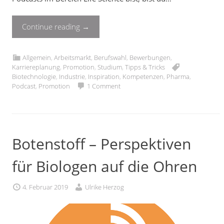
Continue reading
→
Allgemein
,
Arbeitsmarkt
,
Berufswahl
,
Bewerbungen
,
Karriereplanung
,
Promotion
,
Studium
,
Tipps & Tricks
Biotechnologie
,
Industrie
,
Inspiration
,
Kompetenzen
,
Pharma
,
Podcast
,
Promotion
1 Comment
Botenstoff – Perspektiven
für Biologen auf die Ohren
4. Februar 2019
Ulrike Herzog