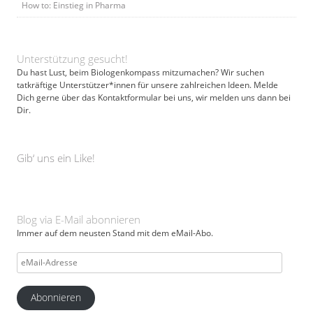
How to: Einstieg in Pharma
Unterstützung gesucht!
Du hast Lust, beim Biologenkompass mitzumachen? Wir suchen
tatkräftige Unterstützer*innen für unsere zahlreichen Ideen. Melde
Dich gerne über das Kontaktformular bei uns, wir melden uns dann bei
Dir.
Gib‘ uns ein Like!
Blog via E-Mail abonnieren
Immer auf dem neusten Stand mit dem eMail-Abo.
eMail-
Adresse
Abonnieren