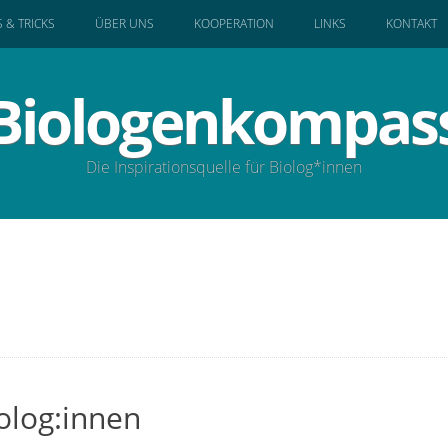
S & TRICKS
ÜBER UNS
KOOPERATION
LINKS
KONTAKT
Biologenkompas
Die Inspirationsquelle für Biolog*innen
olog:innen