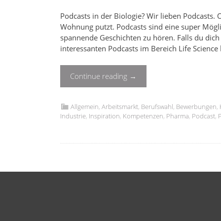
Podcasts in der Biologie? Wir lieben Podcasts
Wohnung putzt. Podcasts sind eine super Mögl
spannende Geschichten zu hören. Falls du dich
interessanten Podcasts im Bereich Life Science 
Continue reading
→
Allgemein
,
Arbeitsmarkt
,
Berufswahl
,
Bewerbungen
,
Industrie
,
Inspiration
,
Kompetenzen
,
Pharma
,
Podcast
,