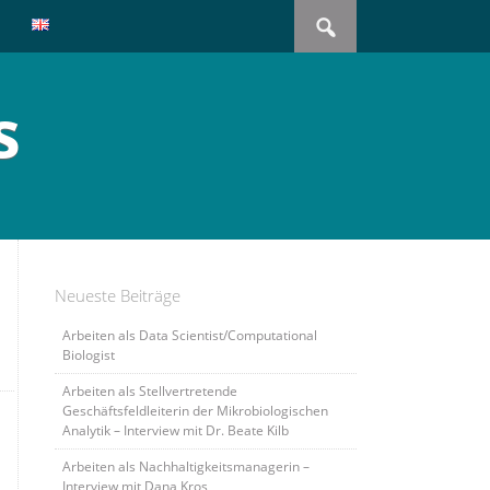
Search
for:
s
Neueste Beiträge
Arbeiten als Data Scientist/Computational
Biologist
Arbeiten als Stellvertretende
Geschäftsfeldleiterin der Mikrobiologischen
Analytik – Interview mit Dr. Beate Kilb
Arbeiten als Nachhaltigkeitsmanagerin –
Interview mit Dana Kros