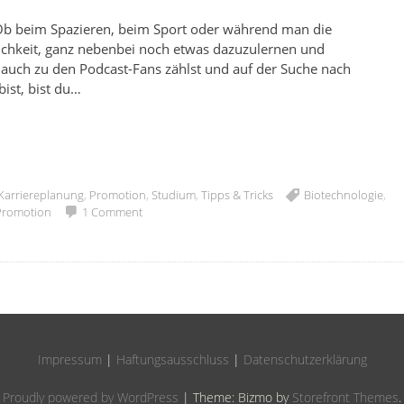
. Ob beim Spazieren, beim Sport oder während man die
ichkeit, ganz nebenbei noch etwas dazuzulernen und
 auch zu den Podcast-Fans zählst und auf der Suche nach
bist, bist du…
Karriereplanung
,
Promotion
,
Studium
,
Tipps & Tricks
Biotechnologie
,
Promotion
1 Comment
Impressum
|
Haftungsausschluss
|
Datenschutzerklärung
Proudly powered by WordPress
|
Theme: Bizmo by
Storefront Themes
.