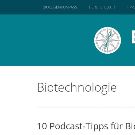
SKIP
BIOLOGENKOMPASS
BERUFSFELDER
TIPP
TO
CONTENT
Biotechnologie
10 Podcast-Tipps für Bi