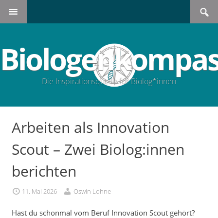
Search
SKIP
for:
TO
CONTENT
Biologenkompas
Die Inspirationsquelle für Biolog*innen
Arbeiten als Innovation
Scout – Zwei Biolog:innen
berichten
11. Mai 2026
Oswin Lohne
Hast du schonmal vom Beruf Innovation Scout gehört?