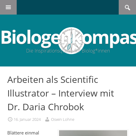
Search
SKIP
for:
TO
CONTENT
Biologenkompas
Die Inspirationsquelle für Biolog*innen
Arbeiten als Scientific
Illustrator – Interview mit
Dr. Daria Chrobok
16. Januar 2024
Oswin Lohne
Blättere einmal