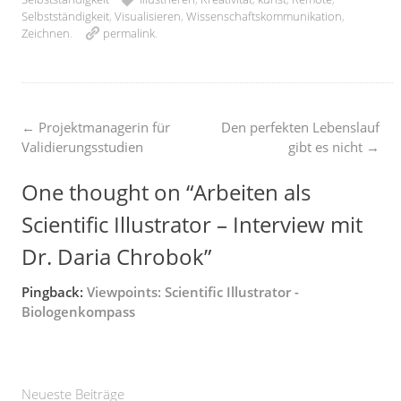
Selbstständigkeit
,
Visualisieren
,
Wissenschaftskommunikation
,
Zeichnen
.
permalink
.
Post
←
Projektmanagerin für
Den perfekten Lebenslauf
Validierungsstudien
gibt es nicht
→
navigation
One thought on “
Arbeiten als
Scientific Illustrator – Interview mit
Dr. Daria Chrobok
”
Pingback:
Viewpoints: Scientific Illustrator -
Biologenkompass
Neueste Beiträge