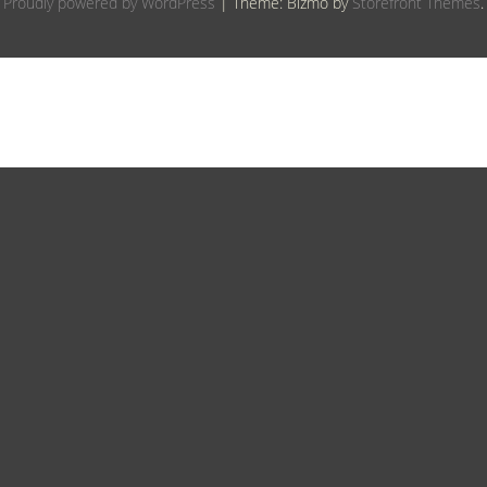
Proudly powered by WordPress
|
Theme: Bizmo by
Storefront Themes
.