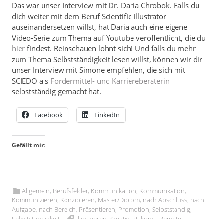
Das war unser Interview mit Dr. Daria Chrobok. Falls du
dich weiter mit dem Beruf Scientific Illustrator
auseinandersetzen willst, hat Daria auch eine eigene
Video-Serie zum Thema auf Youtube veröffentlicht, die du
hier
findest. Reinschauen lohnt sich! Und falls du mehr
zum Thema Selbstständigkeit lesen willst, können wir dir
unser Interview mit Simone empfehlen, die sich mit
SCIEDO als
Fördermittel- und Karriereberaterin
selbstständig gemacht hat.
Facebook
LinkedIn
Gefällt mir:
Allgemein
,
Berufsfelder
,
Kommunikation
,
Kommunikation
,
Kommunizieren
,
Konzipieren
,
Master/Diplom
,
nach Abschluss
,
nach
Aufgabe
,
nach Bereich
,
Präsentieren
,
Promotion
,
Selbstständig
,
Selbstständigkeit
Illustrieren
,
Kreativität
,
kunst
,
Remote
,