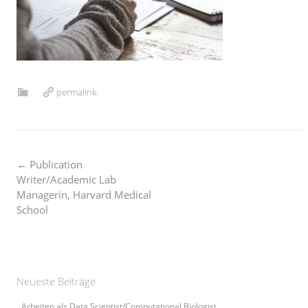
.
permalink
.
Post
←
Publication
Writer/Academic Lab
Managerin, Harvard Medical
navigation
School
Neueste Beiträge
Arbeiten als Data Scientist/Computational Biologist