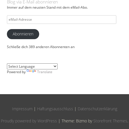
Blog via E-Mail abonnieren
Immer auf dem neusten Stand mit dem eMail-Abo.
eMail-
Adresse
Abonnieren
Schließe dich 389 anderen Abonnenten an
Powered by
Translate
Impressum
|
Haftungsausschluss
|
Datenschutzerklärung
Proudly powered by WordPress
|
Theme: Bizmo by
Storefront Themes
.