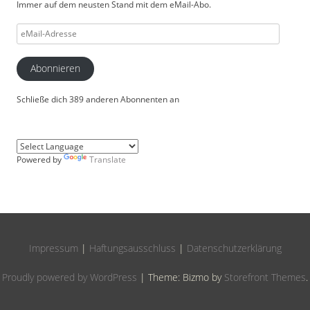
Immer auf dem neusten Stand mit dem eMail-Abo.
eMail-
Adresse
Abonnieren
Schließe dich 389 anderen Abonnenten an
Powered by
Translate
Impressum
|
Haftungsausschluss
|
Datenschutzerklärung
Proudly powered by WordPress
|
Theme: Bizmo by
Storefront Themes
.