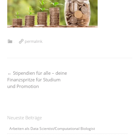
.
permalink
.
Post
←
Stipendien für alle – deine
Finanzspritze für Studium
und Promotion
navigation
Neueste Beiträge
Arbeiten als Data Scientist/Computational Biologist