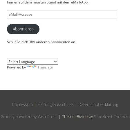
Immer auf dem neusten Stand mit dem eMail-Abo.
eMail-
Adresse
Abonnieren
Schließe dich 389 anderen Abonnenten an
Powered by
Translate
Impressum
|
Haftungsausschluss
|
Datenschutzerklärung
Proudly powered by WordPress
|
Theme: Bizmo by
Storefront Themes
.