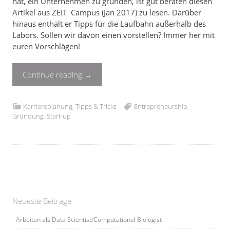
hat, ein Unternehmen zu gründen, ist gut beraten diesen
Artikel aus ZEIT Campus (Jan 2017) zu lesen. Darüber
hinaus enthält er Tipps für die Laufbahn außerhalb des
Labors. Sollen wir davon einen vorstellen? Immer her mit
euren Vorschlägen!
Continue reading
→
Karriereplanung
,
Tipps & Tricks
Entrepreneurship
,
Gründung
,
Start-up
Neueste Beiträge
Arbeiten als Data Scientist/Computational Biologist