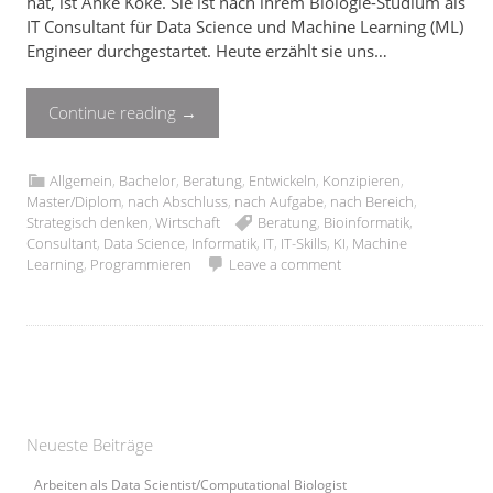
hat, ist Anke Koke. Sie ist nach ihrem Biologie-Studium als
IT Consultant für Data Science und Machine Learning (ML)
Engineer durchgestartet. Heute erzählt sie uns…
Continue reading
→
Allgemein
,
Bachelor
,
Beratung
,
Entwickeln
,
Konzipieren
,
Master/Diplom
,
nach Abschluss
,
nach Aufgabe
,
nach Bereich
,
Strategisch denken
,
Wirtschaft
Beratung
,
Bioinformatik
,
Consultant
,
Data Science
,
Informatik
,
IT
,
IT-Skills
,
KI
,
Machine
Learning
,
Programmieren
Leave a comment
Neueste Beiträge
Arbeiten als Data Scientist/Computational Biologist