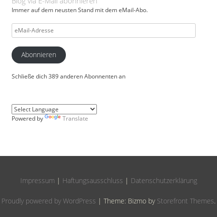
Blog via E-Mail abonnieren
Immer auf dem neusten Stand mit dem eMail-Abo.
eMail-
Adresse
Abonnieren
Schließe dich 389 anderen Abonnenten an
Powered by
Translate
Impressum
|
Haftungsausschluss
|
Datenschutzerklärung
Proudly powered by WordPress
|
Theme: Bizmo by
Storefront Themes
.