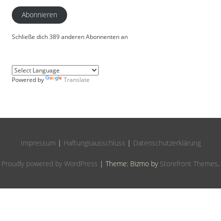
Abonnieren
Schließe dich 389 anderen Abonnenten an
Powered by
Translate
Impressum
|
Haftungsausschluss
|
Datenschutzerklärung
Proudly powered by WordPress
|
Theme: Bizmo by
Storefront Themes
.