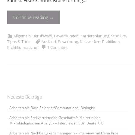
kannst. Erste Schritte: Brainstorming…
Continue reading
→
Allgemein
,
Berufswahl
,
Bewerbungen
,
Karriereplanung
,
Studium
,
Tipps & Tricks
Ausland
,
Bewerbung
,
Netzwerken
,
Praktikum
,
Praktikumssuche
1 Comment
Neueste Beiträge
Arbeiten als Data Scientist/Computational Biologist
Arbeiten als Stellvertretende Geschäftsfeldleiterin der
Mikrobiologischen Analytik – Interview mit Dr. Beate Kilb
Arbeiten als Nachhaltigkeitsmanagerin – Interview mit Dana Kros