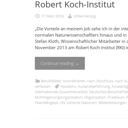
Robert Koch-Institut
17. März 2016
Ulrike Herzog
„Die Vorteile an meinem Job sehe ich in der inte
normalen Naturwissenschaftlers hinaus und in d
Stefan Kloth, Wissenschaftlicher Mitarbeiter in d
November 2013 am Robert Koch-Institut (RKI) in
Continue reading
→
Berufsfelder
,
Koordinieren
,
nach Abschluss
,
nach A
verfassen
Assistenz
,
Auslandserfahrung
,
Auswärti
internationale Zusammenarbeit
,
Deutsches Biosicherh
Nichtregierungsorganisation
,
Organisation
,
Praktikum
,
P
Teamfähigkeit
,
UN
,
Vereinte Nationen
,
Weiterbildungen