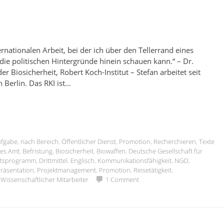
rnationalen Arbeit, bei der ich über den Tellerrand eines
ie politischen Hintergründe hinein schauen kann.“ – Dr.
er Biosicherheit, Robert Koch-Institut – Stefan arbeitet seit
 Berlin. Das RKI ist…
ufgabe
,
nach Bereich
,
Öffentlicher Dienst
,
Promotion
,
Recherchieren
,
Texte
ges Amt
,
Befristung
,
Biosicherheit
,
Biowaffen
,
Deutsche Gesellschaft für
eitsprogramm
,
Drittmittel
,
Englisch
,
Kommunikationsfähigkeit
,
NGO
,
räsentation
,
Projektmanagement
,
Promotion
,
Reisetätigkeit
,
,
Wissenschaftlicher Mitarbeiter
1 Comment