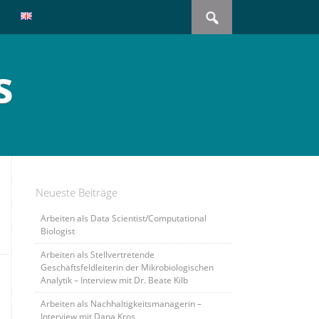
Search
for:
s
Neueste Beiträge
Arbeiten als Data Scientist/Computational
Biologist
Arbeiten als Stellvertretende
Geschäftsfeldleiterin der Mikrobiologischen
Analytik – Interview mit Dr. Beate Kilb
Arbeiten als Nachhaltigkeitsmanagerin –
Interview mit Dana Kros