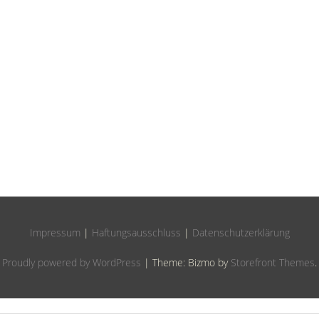
Impressum
|
Haftungsausschluss
|
Datenschutzerklärung
Proudly powered by WordPress
|
Theme: Bizmo by
Storefront Themes
.