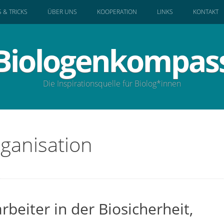
S & TRICKS
ÜBER UNS
KOOPERATION
LINKS
KONTAKT
Biologenkompas
Die Inspirationsquelle für Biolog*innen
ganisation
rbeiter in der Biosicherheit,