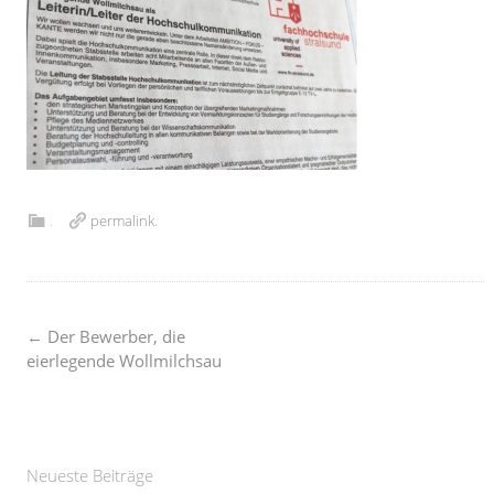
.
permalink
.
Post
←
Der Bewerber, die
eierlegende Wollmilchsau
navigation
Neueste Beiträge