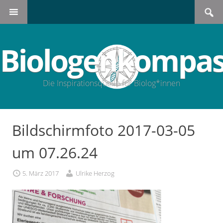
Search
SKIP
for:
TO
CONTENT
Biologenkompas
Die Inspirationsquelle für Biolog*innen
Bildschirmfoto 2017-03-05
um 07.26.24
5. März 2017
Ulrike Herzog