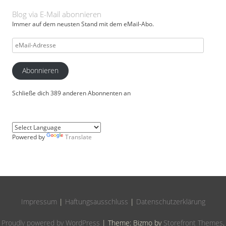
Blog via E-Mail abonnieren
Immer auf dem neusten Stand mit dem eMail-Abo.
eMail-
Adresse
Abonnieren
Schließe dich 389 anderen Abonnenten an
Powered by
Translate
Impressum
|
Haftungsausschluss
|
Datenschutzerklärung
Proudly powered by WordPress
|
Theme: Bizmo by
Storefront Themes
.