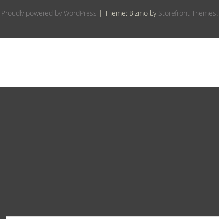
Proudly powered by WordPress
|
Theme: Bizmo by
Storefront Themes
.