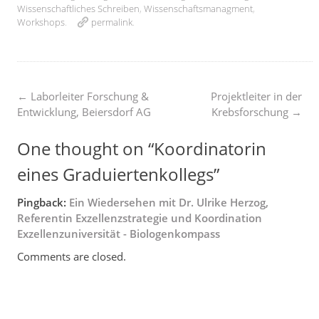
Wissenschaftliches Schreiben
,
Wissenschaftsmanagment
,
Workshops
.
permalink
.
Post
←
Laborleiter Forschung &
Projektleiter in der
Entwicklung, Beiersdorf AG
Krebsforschung
→
navigation
One thought on “
Koordinatorin
eines Graduiertenkollegs
”
Pingback:
Ein Wiedersehen mit Dr. Ulrike Herzog,
Referentin Exzellenzstrategie und Koordination
Exzellenzuniversität - Biologenkompass
Comments are closed.