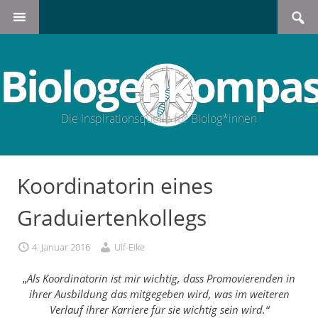
Search
SKIP
for:
TO
CONTENT
Biologenkompas
Die Inspirationsquelle für Biolog*innen
Koordinatorin eines
Graduiertenkollegs
4. Januar 2016
Ulf-Eike
„
Als Koordinatorin ist mir wichtig, dass Promovierenden in
ihrer Ausbildung das mitgegeben wird, was im weiteren
Verlauf ihrer Karriere für sie wichtig sein wird.“