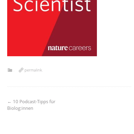
.
permalink
.
Post
←
10 Podcast-Tipps für
Biolog:innen
navigation