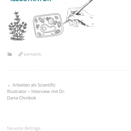
.
permalink
.
Post
←
Arbeiten als Scientific
Illustrator – Interview mit Dr.
Daria Chrobok
navigation
Neueste Beiträge