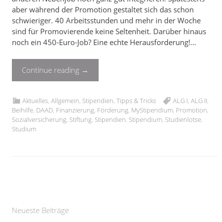
aber während der Promotion gestaltet sich das schon
schwieriger. 40 Arbeitsstunden und mehr in der Woche
sind für Promovierende keine Seltenheit. Darüber hinaus
noch ein 450-Euro-Job? Eine echte Herausforderung!…
Continue reading
→
Aktuelles
,
Allgemein
,
Stipendien
,
Tipps & Tricks
ALG I
,
ALG II
,
Beihilfe
,
DAAD
,
Finanzierung
,
Förderung
,
MyStipendium
,
Promotion
,
Sozialversicherung
,
Stiftung
,
Stipendien
,
Stipendium
,
Studienlotse
,
Studium
Neueste Beiträge