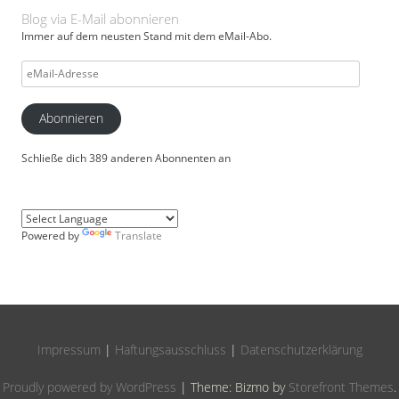
Blog via E-Mail abonnieren
Immer auf dem neusten Stand mit dem eMail-Abo.
eMail-
Adresse
Abonnieren
Schließe dich 389 anderen Abonnenten an
Powered by
Translate
Impressum
|
Haftungsausschluss
|
Datenschutzerklärung
Proudly powered by WordPress
|
Theme: Bizmo by
Storefront Themes
.