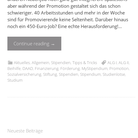
aber während der Promotion gestaltet sich das schon
schwieriger. 40 Arbeitsstunden und mehr in der Woche
sind für Promovierende keine Seltenheit. Darüber hinaus
noch ein 450-Euro-Job? Eine echte Herausforderung!…
Continue reading
→
Aktuelles
,
Allgemein
,
Stipendien
,
Tipps & Tricks
ALG I
,
ALG II
,
Beihilfe
,
DAAD
,
Finanzierung
,
Förderung
,
MyStipendium
,
Promotion
,
Sozialversicherung
,
Stiftung
,
Stipendien
,
Stipendium
,
Studienlotse
,
Studium
Neueste Beiträge