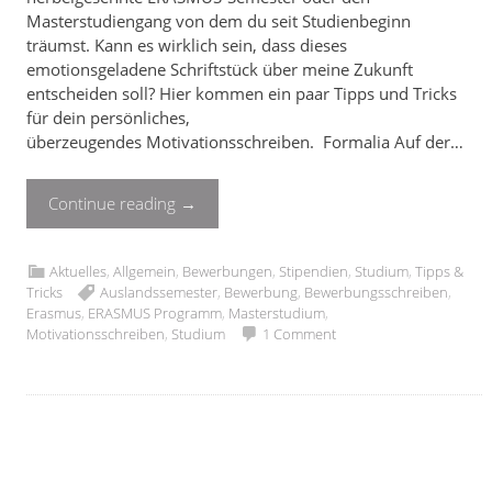
Masterstudiengang von dem du seit Studienbeginn
träumst. Kann es wirklich sein, dass dieses
emotionsgeladene Schriftstück über meine Zukunft
entscheiden soll? Hier kommen ein paar Tipps und Tricks
für dein persönliches,
überzeugendes Motivationsschreiben. Formalia Auf der…
Continue reading
→
Aktuelles
,
Allgemein
,
Bewerbungen
,
Stipendien
,
Studium
,
Tipps &
Tricks
Auslandssemester
,
Bewerbung
,
Bewerbungsschreiben
,
Erasmus
,
ERASMUS Programm
,
Masterstudium
,
Motivationsschreiben
,
Studium
1 Comment