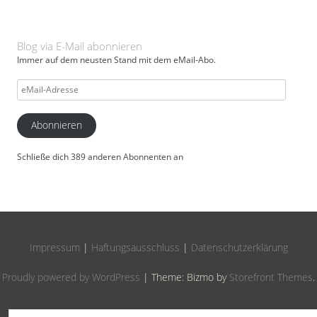
Blog via E-Mail abonnieren
Immer auf dem neusten Stand mit dem eMail-Abo.
eMail-
Adresse
Abonnieren
Schließe dich 389 anderen Abonnenten an
Impressum
|
Haftungsausschluss
|
Datenschutzerklärung
Proudly powered by WordPress
|
Theme: Bizmo by
Storefront Themes
.