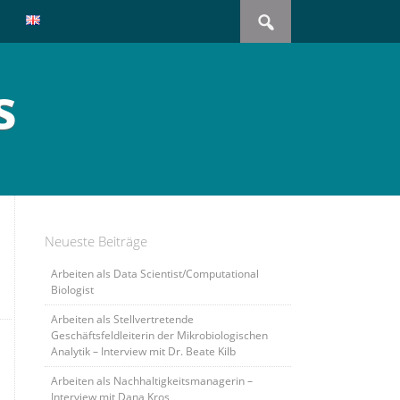
Search
for:
s
Neueste Beiträge
Arbeiten als Data Scientist/Computational
Biologist
Arbeiten als Stellvertretende
Geschäftsfeldleiterin der Mikrobiologischen
Analytik – Interview mit Dr. Beate Kilb
Arbeiten als Nachhaltigkeitsmanagerin –
Interview mit Dana Kros