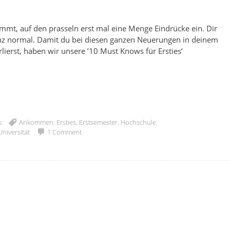
mmt, auf den prasseln erst mal eine Menge Eindrücke ein. Dir
ganz normal. Damit du bei diesen ganzen Neuerungen in deinem
lierst, haben wir unsere ’10 Must Knows für Ersties‘
s
Ankommen
,
Ersties
,
Erstsemester
,
Hochschule
,
Universität
1 Comment