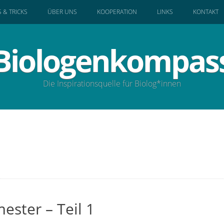
S & TRICKS
ÜBER UNS
KOOPERATION
LINKS
KONTAKT
Biologenkompas
Die Inspirationsquelle für Biolog*innen
ester – Teil 1