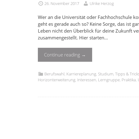
26. November 2017
Ulrike Herzog
Wer an die Universität oder Fachhochschule ko
geht es gerade auch so? Keine Sorge, das ist 
Leben nicht den Überblick für deine Zukunft ver
zusammengestellt. Hier starten…
Continue reading
→
Berufswahl
,
Karriereplanung
,
Studium
,
Tipps & Trick
Horizonterweiterung
,
Interessen
,
Lerngruppe
,
Praktika
,