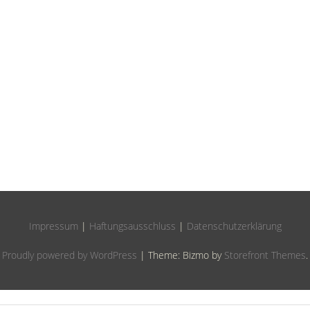
Impressum
|
Haftungsausschluss
|
Datenschutzerklärung
Proudly powered by WordPress
|
Theme: Bizmo by
Storefront Themes
.