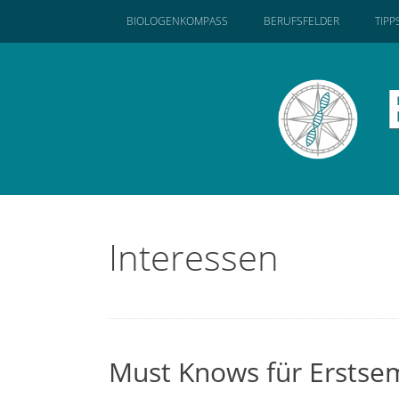
SKIP
BIOLOGENKOMPASS
BERUFSFELDER
TIPP
TO
CONTENT
Interessen
Must Knows für Erstsem