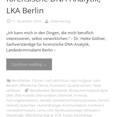
LKA Berlin
11. November 2016
Ulrike Herzog
„Ich kann mich in den Dingen, die mich beruflich
interessieren, selbst verwirklichen.“ – Dr. Heike Göllner,
Sachverständige für forensische DNA-Analytik,
Landeskriminalamt Berlin –
Continue reading
→
Berufsfelder
,
Führen
,
nach Abschluss
,
nach Aufgabe
,
nach
Bereich
,
Öffentlicher Dienst
,
Promotion
,
Qualität sichern
,
Texte
verfassen
Belastbarkeit
,
Biostatistik
,
Blutspurenmusteranalyse
,
DNA
,
DNA-Analytik
,
DNA-Isolation
,
Elternzeit
,
Forensik
,
Führungskompetenz
,
Genetik
,
Genetische Polymorphismen
,
Gericht
,
Gleitzeit
,
Gutachten
,
Humanbiologie
,
Kommunikation
,
Konferenz
,
Landeskriminalamt
,
Lehre
,
LKA
,
Molekularbiologie
,
Motivation
,
Objektivität
,
Öffentlicher Dienst
,
PCR
,
Polizei
,
Polymerase