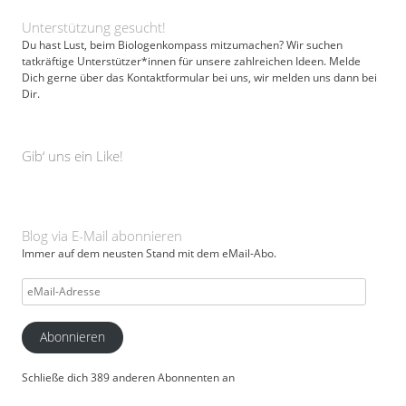
Unterstützung gesucht!
Du hast Lust, beim Biologenkompass mitzumachen? Wir suchen
tatkräftige Unterstützer*innen für unsere zahlreichen Ideen. Melde
Dich gerne über das Kontaktformular bei uns, wir melden uns dann bei
Dir.
Gib‘ uns ein Like!
Blog via E-Mail abonnieren
Immer auf dem neusten Stand mit dem eMail-Abo.
eMail-
Adresse
Abonnieren
Schließe dich 389 anderen Abonnenten an