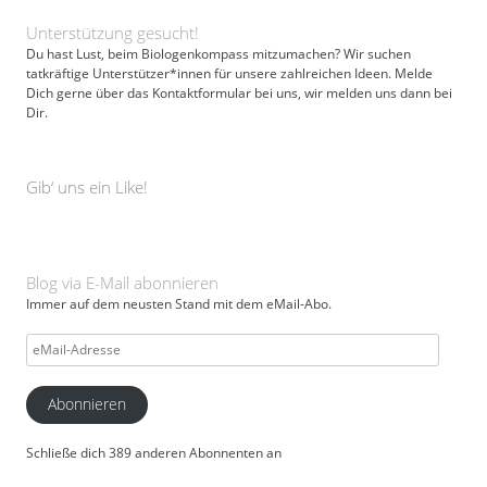
Unterstützung gesucht!
Du hast Lust, beim Biologenkompass mitzumachen? Wir suchen
tatkräftige Unterstützer*innen für unsere zahlreichen Ideen. Melde
Dich gerne über das Kontaktformular bei uns, wir melden uns dann bei
Dir.
Gib‘ uns ein Like!
Blog via E-Mail abonnieren
Immer auf dem neusten Stand mit dem eMail-Abo.
eMail-
Adresse
Abonnieren
Schließe dich 389 anderen Abonnenten an