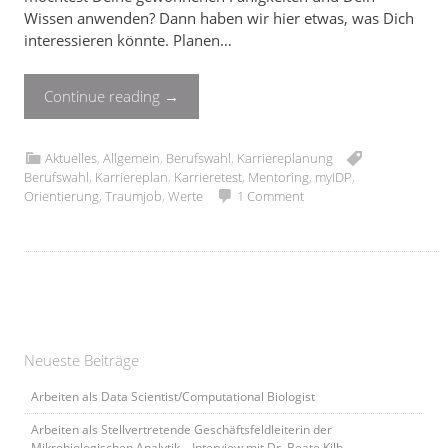
Wissen anwenden? Dann haben wir hier etwas, was Dich
interessieren könnte. Planen…
Continue reading
→
Aktuelles
,
Allgemein
,
Berufswahl
,
Karriereplanung
Berufswahl
,
Karriereplan
,
Karrieretest
,
Mentoring
,
myIDP
,
Orientierung
,
Traumjob
,
Werte
1 Comment
Neueste Beiträge
Arbeiten als Data Scientist/Computational Biologist
Arbeiten als Stellvertretende Geschäftsfeldleiterin der
Mikrobiologischen Analytik – Interview mit Dr. Beate Kilb