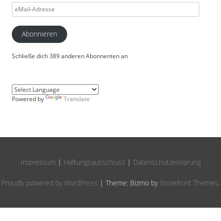
eMail-
Adresse
Abonnieren
Schließe dich 389 anderen Abonnenten an
Powered by
Translate
Impressum
|
Haftungsausschluss
|
Datenschutzerklärung
Proudly powered by WordPress
|
Theme: Bizmo by
Storefront Themes
.