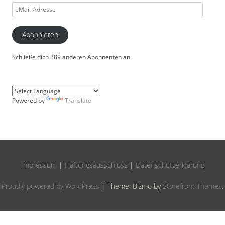
eMail-
Adresse
Abonnieren
Schließe dich 389 anderen Abonnenten an
Powered by
Translate
Impressum
|
Haftungsausschluss
|
Datenschutzerklärung
Proudly powered by WordPress
|
Theme: Bizmo by
Storefront Themes
.