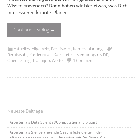
Wissen anwenden? Dann haben wir hier etwas, was Dich
interessieren könnte. Planen…
Continue reading
→
Aktuelles
,
Allgemein
,
Berufswahl
,
Karriereplanung
Berufswahl
,
Karriereplan
,
Karrieretest
,
Mentoring
,
myIDP
,
Orientierung
,
Traumjob
,
Werte
1 Comment
Neueste Beiträge
Arbeiten als Data Scientist/Computational Biologist
Arbeiten als Stellvertretende Geschäftsfeldleiterin der
Mikrobiologischen Analytik – Interview mit Dr. Beate Kilb