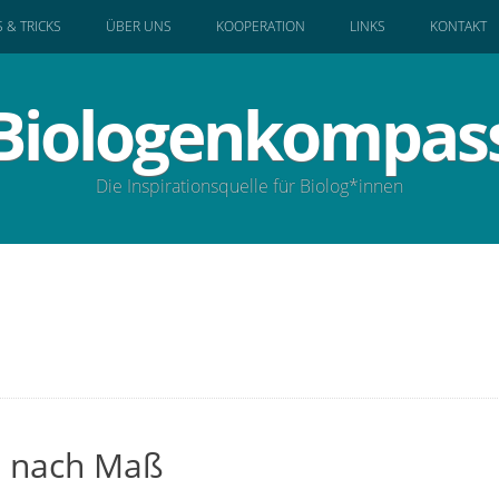
S & TRICKS
ÜBER UNS
KOOPERATION
LINKS
KONTAKT
Biologenkompas
Die Inspirationsquelle für Biolog*innen
b nach Maß