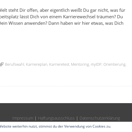
lt steht Dir offen, aber eigentlich weißt Du gar nicht, was für
eitsplatz lässt Dich von einem Karrierewechsel träumen? Du
ein Wissen anwenden? Dann haben wir hier etwas, was Dich
Berufswahl
,
Karriereplan
,
Karrieretest
,
Mentoring
,
myIDP
,
Orientierung
,
Impressum
|
Haftungsausschluss
|
Datenschutzerklärung
ebsite weiterhin nutzt, stimmst du der Verwendung von Cookies zu.
Proudly powered by WordPress
|
Theme: Bizmo by
Storefront Themes
.