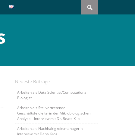
Search
for:
s
Neueste Beiträge
Arbeiten als Data Scientist/Computational
Biologist
Arbeiten als Stellvertretende
Geschäftsfeldleiterin der Mikrobiologischen
Analytik – Interview mit Dr. Beate Kilb
Arbeiten als Nachhaltigkeitsmanagerin –
Interview mit Dana Kros