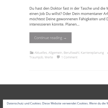
Du hast den Doktor fast in der Tasche und die We
einen Job Du willst? Oder Dein momentaner Arb
möchtest Deine gewonnenen Fähigkeiten und D
interessieren könnte. Planen…
Continue reading
→
Aktuelles
,
Allgemein
,
Berufswahl
,
Karriereplanung
Traumjob
,
Werte
1 Comment
Datenschutz und Cookies: Diese Website verwendet Cookies. Wenn du die W