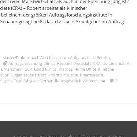
er freien Marktwirtschaft als auch in der Forschung tätig ist.“
ate (CRA) – Robert arbeitet als Klinischer
 bei einem der größten Auftragsforschungsinstitute in
 Genauer gesagt heißt das, dass sein Arbeitgeber im Auftrag…
n
,
Master/Diplom
,
nach Abschluss
,
nach Aufgabe
,
nach Bereich
,
Auftragsforschung
,
Clinical Research Associate
,
CRA
,
Dokumentation
,
Führerschein
,
GCP
,
Good Clinical Practice
,
Home Office
,
Klinische
ation
,
Organisationstalent
,
Pharmaindustrie
,
Pharmarecht
,
ätigkeit
,
Teamfähigkeit
,
Verhandlungsgeschick
,
Webmeeting
2
Impressum
|
Haftungsausschluss
|
Datenschutzerklärung