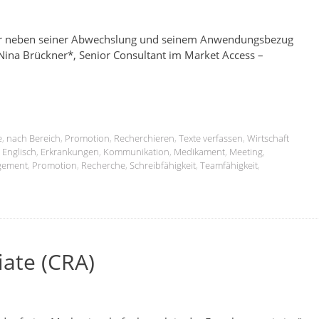
s er neben seiner Abwechslung und seinem Anwendungsbezug
 Nina Brückner*, Senior Consultant im Market Access –
e
,
nach Bereich
,
Promotion
,
Recherchieren
,
Texte verfassen
,
Wirtschaft
,
Englisch
,
Erkrankungen
,
Kommunikation
,
Medikament
,
Meeting
,
gement
,
Promotion
,
Recherche
,
Schreibfähigkeit
,
Teamfähigkeit
,
iate (CRA)