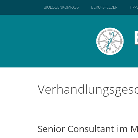
SKIP
BIOLOGENKOMPASS
BERUFSFELDER
TIPP
TO
CONTENT
Verhandlungsgesc
Senior Consultant im M