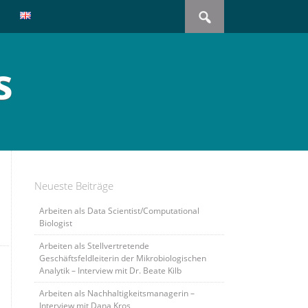
Search
for:
s
Neueste Beiträge
Arbeiten als Data Scientist/Computational
Biologist
Arbeiten als Stellvertretende
Geschäftsfeldleiterin der Mikrobiologischen
Analytik – Interview mit Dr. Beate Kilb
Arbeiten als Nachhaltigkeitsmanagerin –
Interview mit Dana Kros