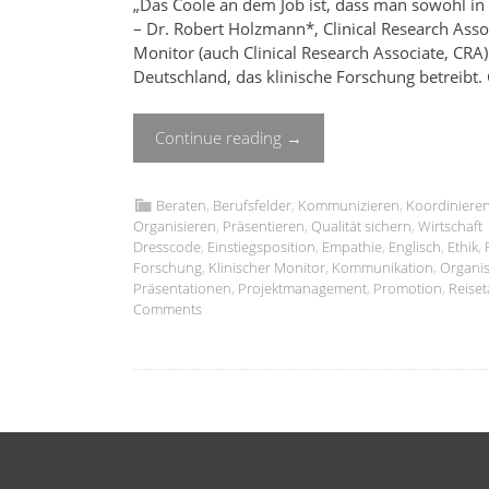
„Das Coole an dem Job ist, dass man sowohl in d
– Dr. Robert Holzmann*, Clinical Research Associ
Monitor (auch Clinical Research Associate, CRA)
Deutschland, das klinische Forschung betreibt.
Continue reading
→
Beraten
,
Berufsfelder
,
Kommunizieren
,
Koordiniere
Organisieren
,
Präsentieren
,
Qualität sichern
,
Wirtschaft
Dresscode
,
Einstiegsposition
,
Empathie
,
Englisch
,
Ethik
,
Forschung
,
Klinischer Monitor
,
Kommunikation
,
Organis
Präsentationen
,
Projektmanagement
,
Promotion
,
Reiset
Comments