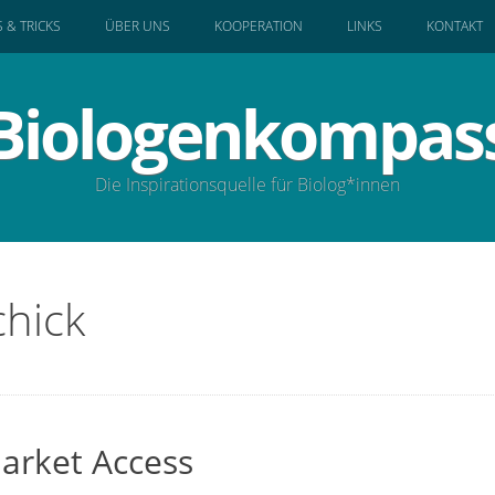
S & TRICKS
ÜBER UNS
KOOPERATION
LINKS
KONTAKT
Biologenkompas
Die Inspirationsquelle für Biolog*innen
hick
arket Access