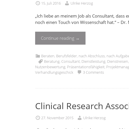
15. Juli 2016
Ulrike Herzog
„Ich liebe an meinem Job als Consultant, das
noch einen Touch von Wissenschaft hat.“ – Dr.
Continue reading
→
Beraten
,
Berufsfelder
,
nach Abschluss
,
nach Aufgab
Beratung
,
Consultant
,
Dienstleistung
,
Dienstreisen
Nutzenbewertung
,
Präsentationsfähigkeit
,
Projektmana
Verhandlungsgeschick
3 Comments
Clinical Research Assoc
27. November 2015
Ulrike Herzog