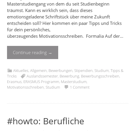
Masterstudiengang von dem du seit Studienbeginn
träumst. Kann es wirklich sein, dass dieses
emotionsgeladene Schriftstück über meine Zukunft
entscheiden soll? Hier kommen ein paar Tipps und Tricks
für dein persönliches,
überzeugendes Motivationsschreiben. Formalia Auf der…
Continue reading
→
Aktuelles
,
Allgemein
,
Bewerbungen
,
Stipendien
,
Studium
,
Tipps &
Tricks
Auslandssemester
,
Bewerbung
,
Bewerbungsschreiben
,
Erasmus
,
ERASMUS Programm
,
Masterstudium
,
Motivationsschreiben
,
Studium
1 Comment
#howto: Berufliche