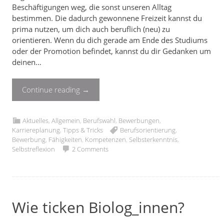
Beschäftigungen weg, die sonst unseren Alltag
bestimmen. Die dadurch gewonnene Freizeit kannst du
prima nutzen, um dich auch beruflich (neu) zu
orientieren. Wenn du dich gerade am Ende des Studiums
oder der Promotion befindet, kannst du dir Gedanken um
deinen…
Continue reading
→
Aktuelles
,
Allgemein
,
Berufswahl
,
Bewerbungen
,
Karriereplanung
,
Tipps & Tricks
Berufsorientierung
,
Bewerbung
,
Fähigkeiten
,
Kompetenzen
,
Selbsterkenntnis
,
Selbstreflexion
2 Comments
Wie ticken Biolog_innen?