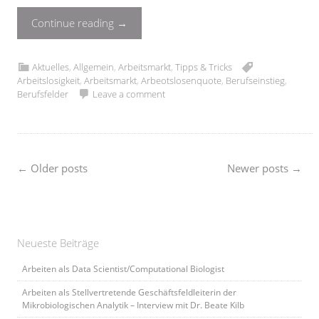
Continue reading
→
Aktuelles
,
Allgemein
,
Arbeitsmarkt
,
Tipps & Tricks
Arbeitslosigkeit
,
Arbeitsmarkt
,
Arbeotslosenquote
,
Berufseinstieg
,
Berufsfelder
Leave a comment
Posts
←
Older posts
Newer posts
→
navigation
Neueste Beiträge
Arbeiten als Data Scientist/Computational Biologist
Arbeiten als Stellvertretende Geschäftsfeldleiterin der
Mikrobiologischen Analytik – Interview mit Dr. Beate Kilb