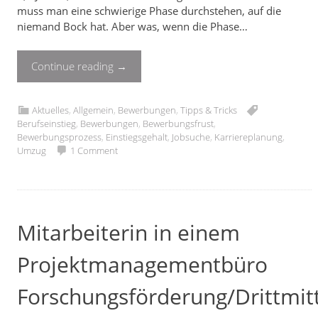
muss man eine schwierige Phase durchstehen, auf die
niemand Bock hat. Aber was, wenn die Phase…
Continue reading
→
Aktuelles
,
Allgemein
,
Bewerbungen
,
Tipps & Tricks
Berufseinstieg
,
Bewerbungen
,
Bewerbungsfrust
,
Bewerbungsprozess
,
Einstiegsgehalt
,
Jobsuche
,
Karriereplanung
,
Umzug
1 Comment
Mitarbeiterin in einem
Projektmanagementbüro
Forschungsförderung/Drittmit