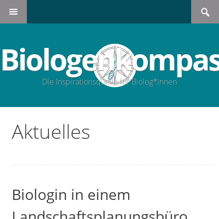
Search
SKIP
for:
TO
CONTENT
Biologenkompas
Die Inspirationsquelle für Biolog*innen
Aktuelles
Biologin in einem
Landschaftsplanungsbüro